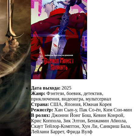
Дата выхода:
2025
Жанр:
Фэнтези, боевик, детектив,
приключения, видеоигра, мультсериал
Страна:
США, Япония, Южная Корея
Режиссёр:
Хан Сын-у, Пак Со-ён, Ким Сон-мин
В ролях:
Джонни Йонг Бош, Кевин Конрой,
Крис Коппола, Зик Элтон, Бенжамин Абиола,
Скаут Тейлор-Комптон, Хун Ли, Санкриш Бала,
Лейлани Баррет, Фрида Вулф