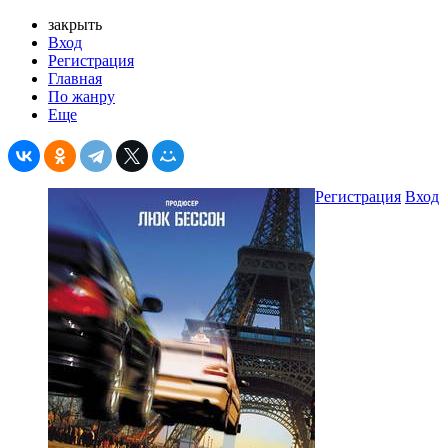
закрыть
Вход
Регистрация
Главная
По жанру
Еще
Регистрация
Вход