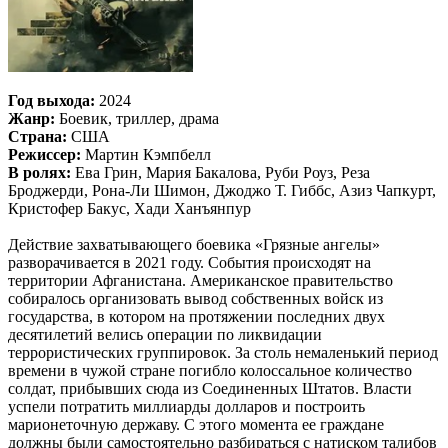
Год выхода:
2024
Жанр:
Боевик, триллер, драма
Страна:
США
Режиссер:
Мартин Кэмпбелл
В ролях:
Ева Грин, Мария Бакалова, Руби Роуз, Реза
Броджерди, Рона-Ли Шимон, Джоджо Т. Гиббс, Азиз Чапкурт,
Кристофер Бакус, Хади Ханъянпур
Действие захватывающего боевика «Грязные ангелы»
разворачивается в 2021 году. События происходят на
территории Афганистана. Американское правительство
собиралось организовать вывод собственных войск из
государства, в котором на протяжении последних двух
десятилетий велись операции по ликвидации
террористических группировок. За столь немаленький период
времени в чужой стране погибло колоссальное количество
солдат, прибывших сюда из Соединенных Штатов. Власти
успели потратить миллиарды долларов и построить
марионеточную державу. С этого момента ее граждане
должны были самостоятельно разбираться с натиском талибов