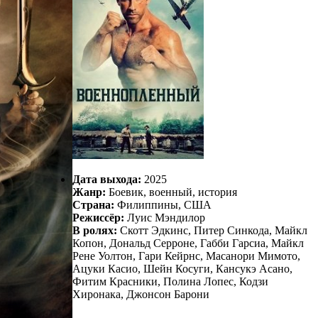
Дата выхода:
2025
Жанр:
Боевик, военный, история
Страна:
Филиппины, США
Режиссёр:
Луис Мэндилор
В ролях:
Скотт Эдкинс, Питер Синкода, Майкл
Копон, Дональд Серроне, Габби Гарсиа, Майкл
Рене Уолтон, Гари Кейрнс, Масанори Мимото,
Ацуки Касио, Шейн Косуги, Кансукэ Асано,
Фитим Красники, Полина Лопес, Кодзи
Хиронака, Джонсон Барони