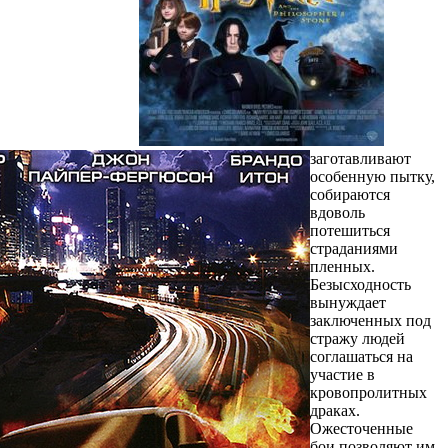
заготавливают
особенную пытку,
собираются
вдоволь
потешиться
страданиями
пленных.
Безысходность
вынуждает
заключенных под
стражу людей
соглашаться на
участие в
кровопролитных
драках.
Ожесточенные
бои позволяют им