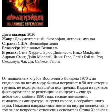
Дата выхода:
2026
Жанр:
Документальный, биография, история, музыка
Страна:
США, Великобритания
Режиссёр:
Малькольм Венвилль
В ролях:
Стив Харрис, Брюс Дикинсон, Нико МакБрэйн,
Адриан Смит, Дэйв Мюррэй, Яник Герс, Блэйз Бэйли, Род
Смоллвуд, Чак Ди, Саймон Гэллап
От подвальных клубов Восточного Лондона 1970-х до
стадионов по всему миру. Фильм погружает в 50 лет истории
группы, не подстраивавшейся под тренды. Кадры из архивов
фиксируют первые репетиции и концерты – еще до
дебютного альбома 1980 года: тесные помещения,
самодельная аппаратура, энергия сырого, необработанного
звука. Показаны напряженные моменты внутри коллектива, в
том числе непростые отношения основателя Стива Харриса и