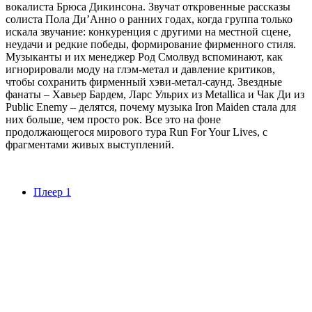
вокалиста Брюса Дикинсона. Звучат откровенные рассказы
солиста Пола Ди’Анно о ранних годах, когда группа только
искала звучание: конкуренция с другими на местной сцене,
неудачи и редкие победы, формирование фирменного стиля.
Музыканты и их менеджер Род Смолвуд вспоминают, как
игнорировали моду на глэм-метал и давление критиков,
чтобы сохранить фирменный хэви-метал-саунд. Звездные
фанаты – Хавьер Бардем, Ларс Ульрих из Metallica и Чак Ди из
Public Enemy – делятся, почему музыка Iron Maiden стала для
них больше, чем просто рок. Все это на фоне
продолжающегося мирового тура Run For Your Lives, с
фрагментами живых выступлений.
Плеер 1