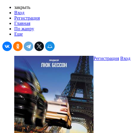
закрыть
Вход
Регистрация
Главная
По жанру
Еще
Регистрация
Вход