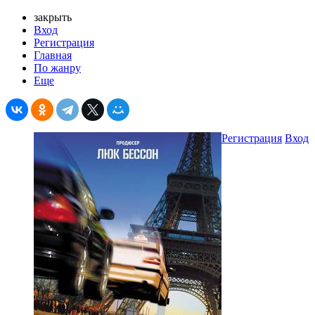
закрыть
Вход
Регистрация
Главная
По жанру
Еще
Регистрация
Вход