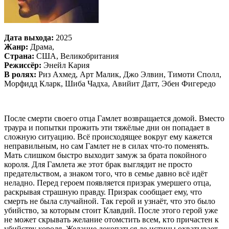
Дата выхода:
2025
Жанр:
Драма,
Страна:
США, Великобритания
Режиссёр:
Энейл Кария
В ролях:
Риз Ахмед, Арт Малик, Джо Элвин, Тимоти Сполл,
Морфидд Кларк, Шиба Чадха, Авийит Датт, Эбен Фигередо
После смерти своего отца Гамлет возвращается домой. Вместо
траура и попытки прожить эти тяжёлые дни он попадает в
сложную ситуацию. Всё происходящее вокруг ему кажется
неправильным, но сам Гамлет не в силах что-то поменять.
Мать слишком быстро выходит замуж за брата покойного
короля. Для Гамлета же этот брак выглядит не просто
предательством, а знаком того, что в семье давно всё идёт
неладно. Перед героем появляется призрак умершего отца,
раскрывая страшную правду. Призрак сообщает ему, что
смерть не была случайной. Так герой и узнаёт, что это было
убийство, за которым стоит Клавдий. После этого герой уже
не может скрывать желание отомстить всем, кто причастен к
убийству короля. Желание докопаться до истины охватывает