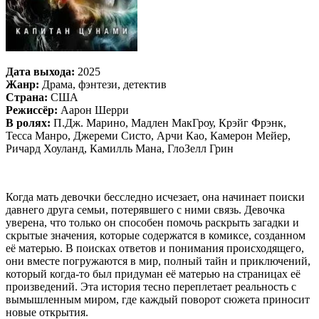
Дата выхода:
2025
Жанр:
Драма, фэнтези, детектив
Страна:
США
Режиссёр:
Аарон Шерри
В ролях:
П.Дж. Марино, Мадлен МакГроу, Крэйг Фрэнк,
Тесса Манро, Джереми Систо, Арчи Као, Камерон Мейер,
Ричард Хоуланд, Камилль Мана, ГлоЗелл Грин
Когда мать девочки бесследно исчезает, она начинает поиски
давнего друга семьи, потерявшего с ними связь. Девочка
уверена, что только он способен помочь раскрыть загадки и
скрытые значения, которые содержатся в комиксе, созданном
её матерью. В поисках ответов и понимания происходящего,
они вместе погружаются в мир, полный тайн и приключений,
который когда-то был придуман её матерью на страницах её
произведений. Эта история тесно переплетает реальность с
вымышленным миром, где каждый поворот сюжета приносит
новые открытия.