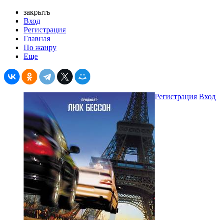
закрыть
Вход
Регистрация
Главная
По жанру
Еще
Регистрация
Вход