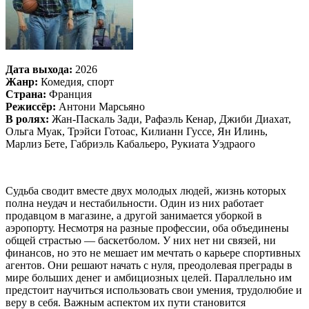
Дата выхода:
2026
Жанр:
Комедия, спорт
Страна:
Франция
Режиссёр:
Антони Марсьяно
В ролях:
Жан-Паскаль Зади, Рафаэль Кенар, Джиби Диахат,
Ольга Муак, Трэйси Готоас, Килианн Гуссе, Ян Илинь,
Марлиз Бете, Габриэль Кабальеро, Рукиата Уэдраого
Судьба сводит вместе двух молодых людей, жизнь которых
полна неудач и нестабильности. Один из них работает
продавцом в магазине, а другой занимается уборкой в
аэропорту. Несмотря на разные профессии, оба объединены
общей страстью — баскетболом. У них нет ни связей, ни
финансов, но это не мешает им мечтать о карьере спортивных
агентов. Они решают начать с нуля, преодолевая преграды в
мире больших денег и амбициозных целей. Параллельно им
предстоит научиться использовать свои умения, трудолюбие и
веру в себя. Важным аспектом их пути становится