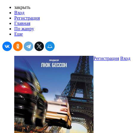
закрыть
Вход
Регистрация
Главная
По жанру
Еще
Регистрация
Вход