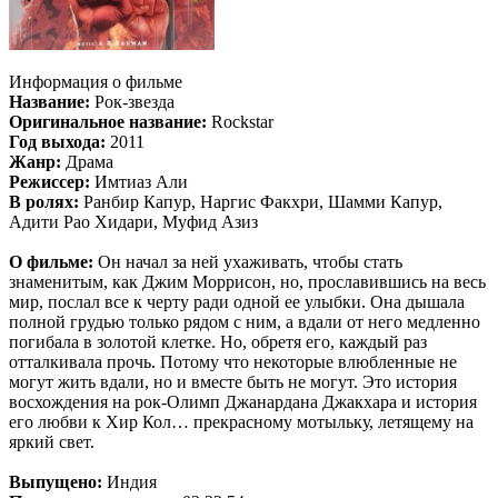
Информация о фильме
Название:
Рок-звезда
Оригинальное название:
Rockstar
Год выхода:
2011
Жанр:
Драма
Режиссер:
Имтиаз Али
В ролях:
Ранбир Капур, Наргис Факхри, Шамми Капур,
Адити Рао Хидари, Муфид Азиз
О фильме:
Он начал за ней ухаживать, чтобы стать
знаменитым, как Джим Моррисон, но, прославившись на весь
мир, послал все к черту ради одной ее улыбки. Она дышала
полной грудью только рядом с ним, а вдали от него медленно
погибала в золотой клетке. Но, обретя его, каждый раз
отталкивала прочь. Потому что некоторые влюбленные не
могут жить вдали, но и вместе быть не могут. Это история
восхождения на рок-Олимп Джанардана Джакхара и история
его любви к Хир Кол… прекрасному мотыльку, летящему на
яркий свет.
Выпущено:
Индия