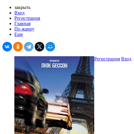
закрыть
Вход
Регистрация
Главная
По жанру
Еще
Регистрация
Вход