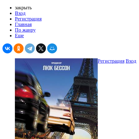
закрыть
Вход
Регистрация
Главная
По жанру
Еще
Регистрация
Вход