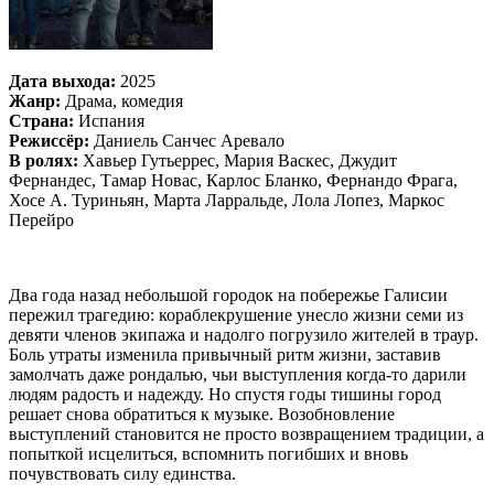
Дата выхода:
2025
Жанр:
Драма, комедия
Страна:
Испания
Режиссёр:
Даниель Санчес Аревало
В ролях:
Хавьер Гутьеррес, Мария Васкес, Джудит
Фернандес, Тамар Новас, Карлос Бланко, Фернандо Фрага,
Хосе А. Туриньян, Марта Ларральде, Лола Лопез, Маркос
Перейро
Два года назад небольшой городок на побережье Галисии
пережил трагедию: кораблекрушение унесло жизни семи из
девяти членов экипажа и надолго погрузило жителей в траур.
Боль утраты изменила привычный ритм жизни, заставив
замолчать даже рондалью, чьи выступления когда-то дарили
людям радость и надежду. Но спустя годы тишины город
решает снова обратиться к музыке. Возобновление
выступлений становится не просто возвращением традиции, а
попыткой исцелиться, вспомнить погибших и вновь
почувствовать силу единства.