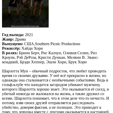
Год выхода:
2021
Жанр:
Драма
Выпущено:
США,Southern Picnic Productions
Режиссёр:
Хайди Хорн
В ролях:
Бринн Берч, Рис Калхун, Оливия Селин, Риз
Кроули, Рэй ДеРоза, Кристи Дункан, Мелвин В. Эванс-
младший, Брэди Хепнер, Эшли Хорн, Брук Хорн
Шарлотта Мун – обычный подросток, что любит проводить
время со своими друзьями. У неё всё прекрасно в жизни, но
однажды она сталкивается с необычными событиями. Ведь в
гольф-клубе что находится загородом убивают мужчину,
которого Шарлотта хорошо знает. Это оказывается её сосед, и
убитый никогда не жаловался на жизнь, а также дружил со
всеми. Шарлотта понимает, что в этом деле что-то нечисто. И
потому, взяв своих друзей отправляется расследовать
убийство, доверяя фактам, а не полиции. Это приводит к
тому, что девушка вместе с другими оказывается в настоящей