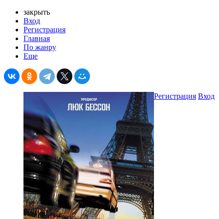
закрыть
Вход
Регистрация
Главная
По жанру
Еще
Регистрация
Вход