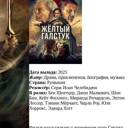
Дата выхода:
2025
Жанр:
Драма, приключения, биография, музыка
Страна:
Румыния
Режиссёр:
Серж Иоан Челебидачи
В ролях:
Бен Шнетцер, Джон Малкович, Шон
Бин, Кейт Филлипс, Миранда Ричардсон, Энтон
Лессер, Тэмзин Мёрчант, Чарли Роу, Юэн
Хоррокс, Эдвард Хогг
Фильм рассказывает о жизненном пути Серджу