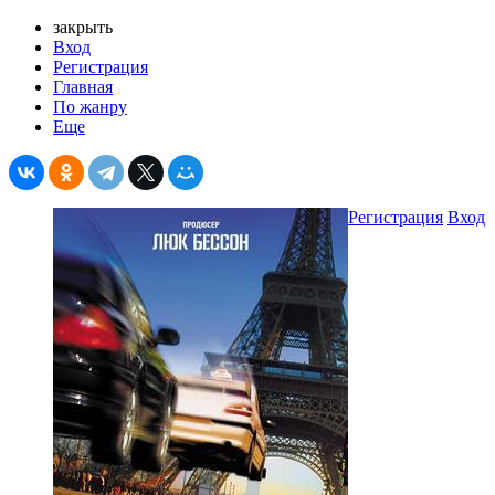
закрыть
Вход
Регистрация
Главная
По жанру
Еще
Регистрация
Вход