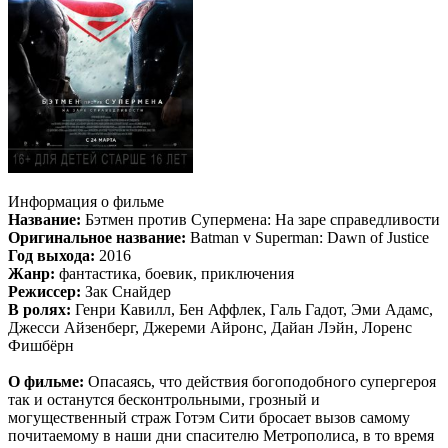
Информация о фильме
Название:
Бэтмен против Супермена: На заре справедливости
Оригинальное название:
Batman v Superman: Dawn of Justice
Год выхода:
2016
Жанр:
фантастика, боевик, приключения
Режиссер:
Зак Снайдер
В ролях:
Генри Кавилл, Бен Аффлек, Галь Гадот, Эми Адамс,
Джесси Айзенберг, Джереми Айронс, Дайан Лэйн, Лоренс
Фишбёрн
О фильме:
Опасаясь, что действия богоподобного супергероя
так и останутся бесконтрольными, грозный и
могущественный страж Готэм Сити бросает вызов самому
почитаемому в наши дни спасителю Метрополиса, в то время