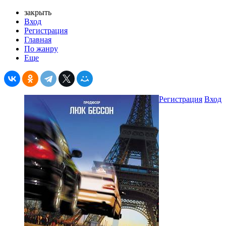
закрыть
Вход
Регистрация
Главная
По жанру
Еще
Регистрация
Вход