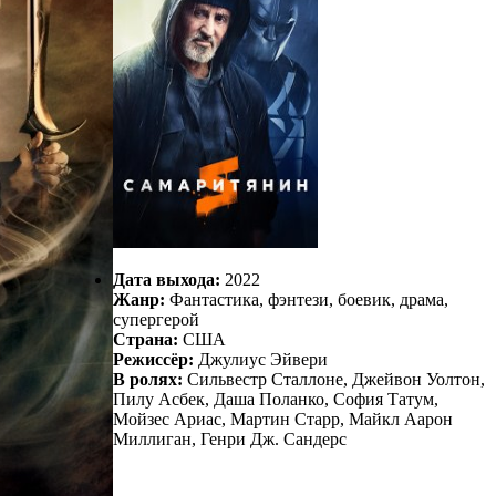
Дата выхода:
2022
Жанр:
Фантастика, фэнтези, боевик, драма,
супергерой
Страна:
США
Режиссёр:
Джулиус Эйвери
В ролях:
Сильвестр Сталлоне, Джейвон Уолтон,
Пилу Асбек, Даша Поланко, София Татум,
Мойзес Ариас, Мартин Старр, Майкл Аарон
Миллиган, Генри Дж. Сандерс