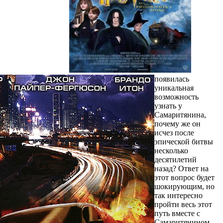
появилась
уникальная
возможность
узнать у
Самаритянина,
почему же он
исчез после
эпической битвы
несколько
десятилетий
назад? Ответ на
этот вопрос будет
шокирующим, но
так интересно
пройти весь этот
путь вместе с
Самаритянином.