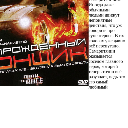
Иногда даже
обычными
людьми движут
непонятные
действия, что уж
говорить про
супергероев. В их
головах уже давно
всё перепутано.
Самаритянин
оказывается
соседом главного
героя, который
теперь точно всё
разузнает, ведь это
его самый
любимый