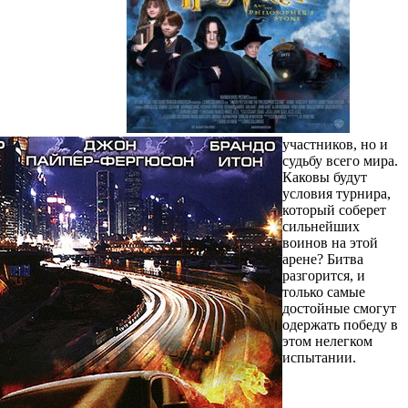
участников, но и
судьбу всего мира.
Каковы будут
условия турнира,
который соберет
сильнейших
воинов на этой
арене? Битва
разгорится, и
только самые
достойные смогут
одержать победу в
этом нелегком
испытании.