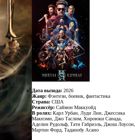
Дата выхода:
2026
Жанр:
Фэнтези, боевик, фантастика
Страна:
США
Режиссёр:
Саймон Маккуойд
В ролях:
Карл Урбан, Луди Лин, Джессика
Макнэми, Джо Таслим, Хироюки Санада,
Аделин Рудольф, Тати Габриэль, Джош Лоусон,
Мартин Форд, Таданобу Асано