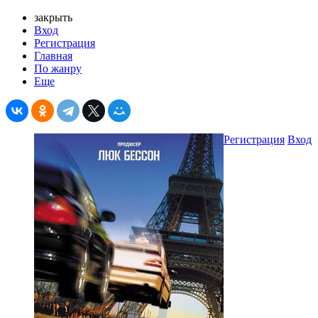
закрыть
Вход
Регистрация
Главная
По жанру
Еще
Регистрация
Вход