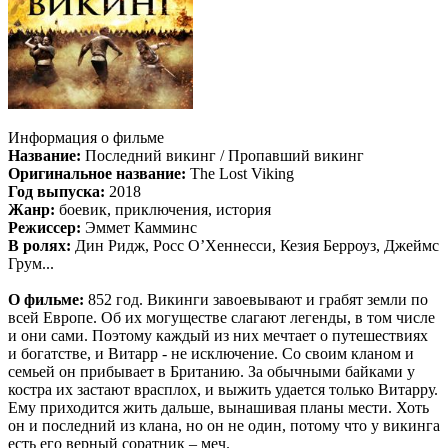
Информация о фильме
Название:
Последний викинг / Пропавший викинг
Оригинальное название:
The Lost Viking
Год выпуска:
2018
Жанр:
боевик, приключения, история
Режиссер:
Эммет Камминс
В ролях:
Дин Ридж, Росс О’Хеннесси, Кезия Берроуз, Джеймс
Грум...
О фильме:
852 год. Викинги завоевывают и грабят земли по
всей Европе. Об их могуществе слагают легенды, в том числе
и они сами. Поэтому каждый из них мечтает о путешествиях
и богатстве, и Витарр - не исключение. Со своим кланом и
семьей он прибывает в Британию. За обычными байками у
костра их застают врасплох, и выжить удается только Витарру.
Ему приходится жить дальше, вынашивая планы мести. Хоть
он и последний из клана, но он не один, потому что у викинга
есть его верный соратник – меч.