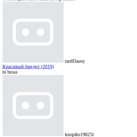
rardDausy
Красивый бандит (2019)
hi bross
knopiks19825l