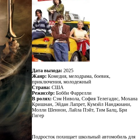
Дата выхода:
2025
Жанр:
Комедия, мелодрама, боевик,
приключения, молодежный
Страна:
США
Режиссёр:
Бобби Фаррелли
В ролях:
Сэм Нивола, София Телегадис, Мохана
Кришнан, Эйдан Лапрет, Кумэйл Нанджиани,
Молли Шеннон, Лайла Пэйт, Тим Балц, Бри
Гигер
Подросток похищает школьный автомобиль для