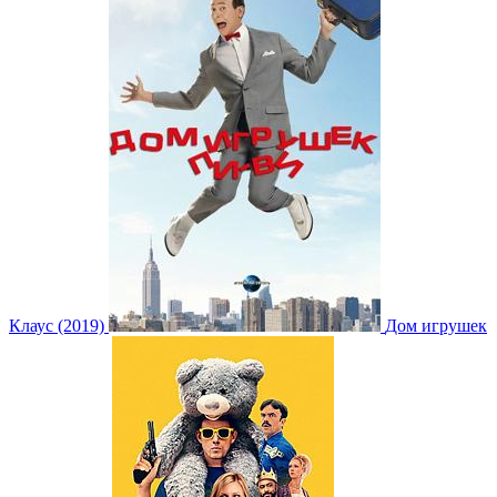
Клаус (2019)
Дом игрушек