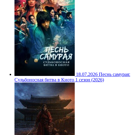
18.07.2026
Песнь самурая:
Судьбоносная битва в Киото 1 сезон (2026)