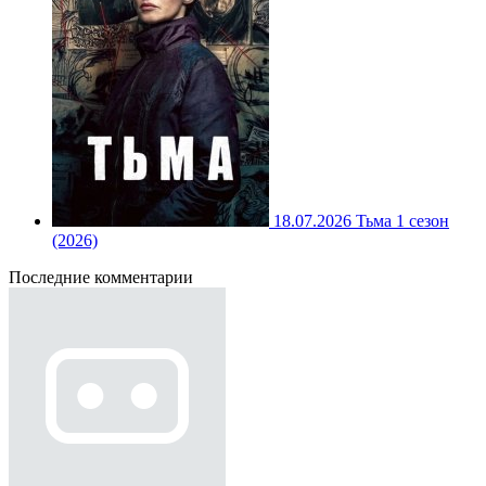
18.07.2026
Тьма 1 сезон
(2026)
Последние комментарии