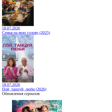
18.07.2026
Семья на мою голову (2025)
18.07.2026
Пой, танцуй, люби (2026)
Обновления сериалов