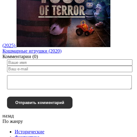
(2025)
Кошмарные игрушки (2020)
Комментарии (0)
Отправить комментарий
назад
По жанру
Исторические