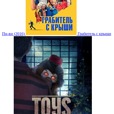
Пи-ви (2016)
Грабитель с крыши