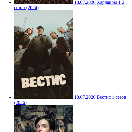
18.07.2026
Хардакры 1-2
сезон (2024)
18.07.2026
Вестис 1 сезон
(2026)