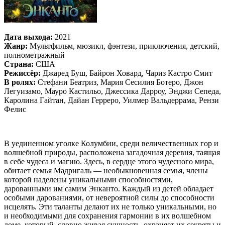
Дата выхода:
2021
Жанр:
Мультфильм, мюзикл, фэнтези, приключения, детский,
полнометражный
Страна:
США
Режиссёр:
Джаред Буш, Байрон Ховард, Чариз Кастро Смит
В ролях:
Стефани Беатриз, Мария Сесилия Ботеро, Джон
Легуизамо, Мауро Кастильо, Джессика Дарроу, Энджи Сепеда,
Каролина Гайтан, Дайан Герреро, Уилмер Вальдеррама, Рензи
Фелис
В уединенном уголке Колумбии, среди величественных гор и
волшебной природы, расположена загадочная деревня, таящая
в себе чудеса и магию. Здесь, в сердце этого чудесного мира,
обитает семья Мадригаль — необыкновенная семья, члены
которой наделены уникальными способностями,
дарованными им самим Энканто. Каждый из детей обладает
особыми дарованиями, от невероятной силы до способности
исцелять. Эти таланты делают их не только уникальными, но
и необходимыми для сохранения гармонии в их волшебном
доме, который, словно живая сущность, охраняет их секреты и