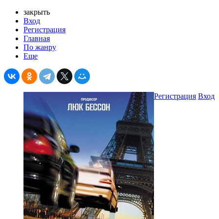
закрыть
Вход
Регистрация
Главная
По жанру
Еще
Регистрация
Вход