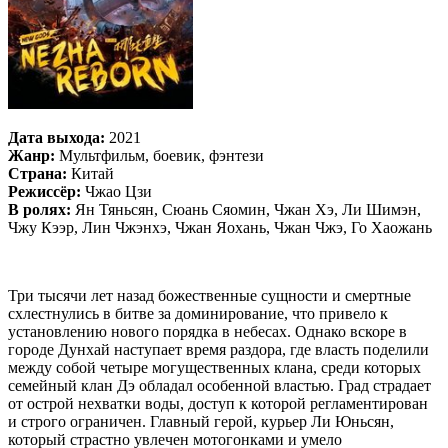
Дата выхода:
2021
Жанр:
Мультфильм, боевик, фэнтези
Страна:
Китай
Режиссёр:
Чжао Цзи
В ролях:
Ян Тяньсян, Сюань Сяомин, Чжан Хэ, Ли Шимэн,
Чжу Кээр, Лин Чжэнхэ, Чжан Яохань, Чжан Чжэ, Го Хаожань
Три тысячи лет назад божественные сущности и смертные
схлестнулись в битве за доминирование, что привело к
установлению нового порядка в небесах. Однако вскоре в
городе Дунхай наступает время раздора, где власть поделили
между собой четыре могущественных клана, среди которых
семейный клан Дэ обладал особенной властью. Град страдает
от острой нехватки воды, доступ к которой регламентирован
и строго ограничен. Главный герой, курьер Ли Юньсян,
который страстно увлечен мотогонками и умело