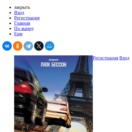
закрыть
Вход
Регистрация
Главная
По жанру
Еще
Регистрация
Вход