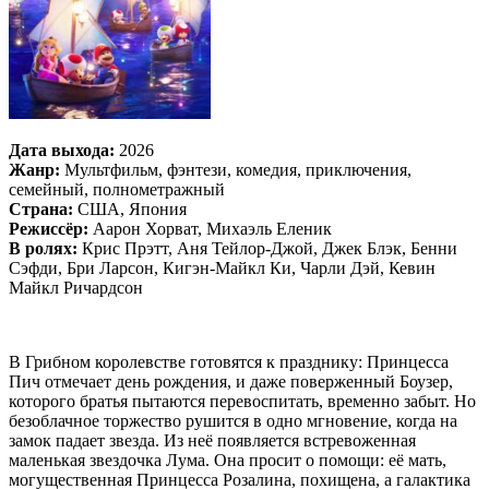
Дата выхода:
2026
Жанр:
Мультфильм, фэнтези, комедия, приключения,
семейный, полнометражный
Страна:
США, Япония
Режиссёр:
Аарон Хорват, Михаэль Еленик
В ролях:
Крис Прэтт, Аня Тейлор-Джой, Джек Блэк, Бенни
Сэфди, Бри Ларсон, Кигэн-Майкл Ки, Чарли Дэй, Кевин
Майкл Ричардсон
В Грибном королевстве готовятся к празднику: Принцесса
Пич отмечает день рождения, и даже поверженный Боузер,
которого братья пытаются перевоспитать, временно забыт. Но
безоблачное торжество рушится в одно мгновение, когда на
замок падает звезда. Из неё появляется встревоженная
маленькая звездочка Лума. Она просит о помощи: её мать,
могущественная Принцесса Розалина, похищена, а галактика