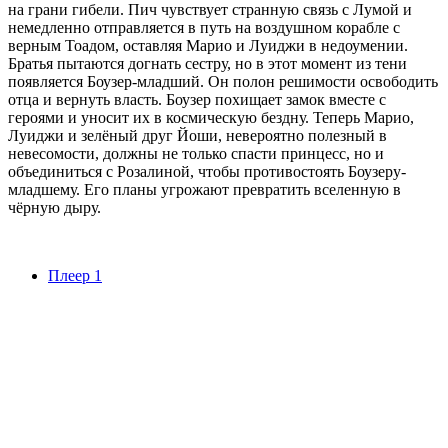
на грани гибели. Пич чувствует странную связь с Лумой и
немедленно отправляется в путь на воздушном корабле с
верным Тоадом, оставляя Марио и Луиджи в недоумении.
Братья пытаются догнать сестру, но в этот момент из тени
появляется Боузер-младший. Он полон решимости освободить
отца и вернуть власть. Боузер похищает замок вместе с
героями и уносит их в космическую бездну. Теперь Марио,
Луиджи и зелёный друг Йоши, невероятно полезный в
невесомости, должны не только спасти принцесс, но и
объединиться с Розалиной, чтобы противостоять Боузеру-
младшему. Его планы угрожают превратить вселенную в
чёрную дыру.
Плеер 1