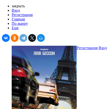
закрыть
Вход
Регистрация
Главная
По жанру
Еще
Регистрация
Вход