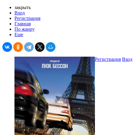
закрыть
Вход
Регистрация
Главная
По жанру
Еще
Регистрация
Вход