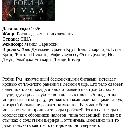
Дата выхода:
2026
Жанр:
Боевик, драма, приключения
Страна:
США
Режиссёр:
Майкл Сарноски
В ролях:
Хью Джекман, Джейд Крут, Билл Скарсгард, Кэти
Брин, Финтан Шевлин, Элфи Лоулесс, Фейт Делани, Ноа
Джуп, Элайджа Унгвари, Джоди Комер
Робин Гуд, измученный бесконечными битвами, истекает
кровью от тяжелого ранения в лесной чаще. Его тело слабеет,
силы покидают, каждый вдох отзывается острой болью в
груди, где стрела глубоко вонзилась в плоть. Он падает на
мокрую от росы траву, цепляясь дрожащими пальцами за лук,
который больше не держит натяжение. В тумане боли
мелькают тени прошлого: годы грабежей богатых, засады на
королевских сборщиков налогов, лица товарищей, павших в
стычках с солдатами шерифа Ноттингема. Внезапно чьи-то
руки подхватывают его, осторожно, но уверенно.