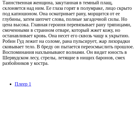
Таинственная женщина, закутанная в темный плащ,
склоняется над ним. Ее глаза горят в полумраке, лицо скрыто
под капюшоном. Она осматривает рану, морщится от ее
глубины, затем шепчет слова, полные загадочной силы. Но
цена высока. Главная героиня перевязывает рану тряпицами,
смоченными в странном отваре, который жжет кожу, но
останавливает кровь. Она несет его сквозь чащу к укрытию.
Робин Гуд лежит на соломе, рана пульсирует, жар лихорадки
сковывает тело. В бреду он пытается переосмыслить прошлое.
Воспоминания нахлынывают волнами. Он видит юность в
Шервудском лесу, стрелы, летящие в нищих баронов, смех
разбойников у костра.
Плеер 1