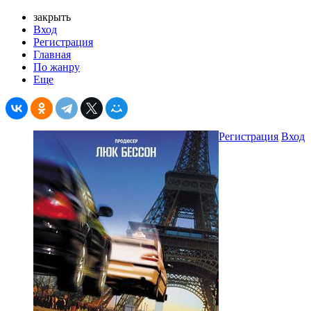
закрыть
Вход
Регистрация
Главная
По жанру
Еще
Регистрация
Вход