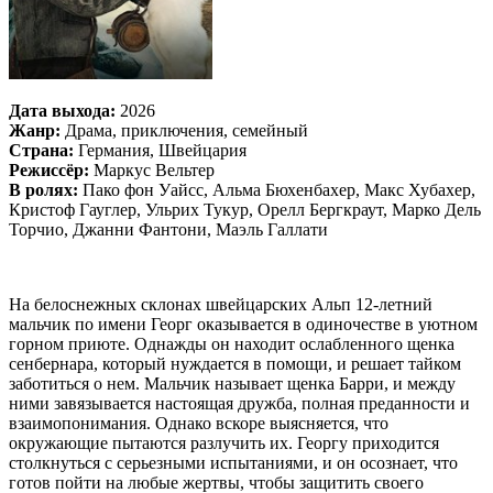
Дата выхода:
2026
Жанр:
Драма, приключения, семейный
Страна:
Германия, Швейцария
Режиссёр:
Маркус Вельтер
В ролях:
Пако фон Уайсс, Альма Бюхенбахер, Макс Хубахер,
Кристоф Гауглер, Ульрих Тукур, Орелл Бергкраут, Марко Дель
Торчио, Джанни Фантони, Маэль Галлати
На белоснежных склонах швейцарских Альп 12-летний
мальчик по имени Георг оказывается в одиночестве в уютном
горном приюте. Однажды он находит ослабленного щенка
сенбернара, который нуждается в помощи, и решает тайком
заботиться о нем. Мальчик называет щенка Барри, и между
ними завязывается настоящая дружба, полная преданности и
взаимопонимания. Однако вскоре выясняется, что
окружающие пытаются разлучить их. Георгу приходится
столкнуться с серьезными испытаниями, и он осознает, что
готов пойти на любые жертвы, чтобы защитить своего