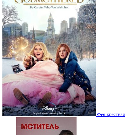
Фея-крёстная