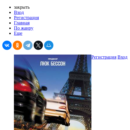
закрыть
Вход
Регистрация
Главная
По жанру
Еще
Регистрация
Вход