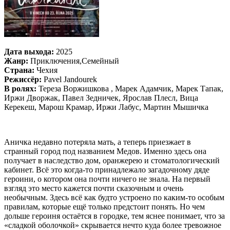
Дата выхода:
2025
Жанр:
Приключения,Семейный
Страна:
Чехия
Режиссёр:
Pavel Jandourek
В ролях:
Тереза Воржишкова , Марек Адамчик, Марек Тапак,
Иржи Дворжак, Павел Зедничек, Ярослав Плесл, Вица
Керекеш, Марош Крамар, Иржи Лабус, Мартин Мышичка
Аничка недавно потеряла мать, а теперь приезжает в
странный город под названием Медов. Именно здесь она
получает в наследство дом, оранжерею и стоматологический
кабинет. Всё это когда-то принадлежало загадочному дяде
героини, о котором она почти ничего не знала. На первый
взгляд это место кажется почти сказочным и очень
необычным. Здесь всё как будто устроено по каким-то особым
правилам, которые ещё только предстоит понять. Но чем
дольше героиня остаётся в городке, тем яснее понимает, что за
«сладкой оболочкой» скрывается нечто куда более тревожное