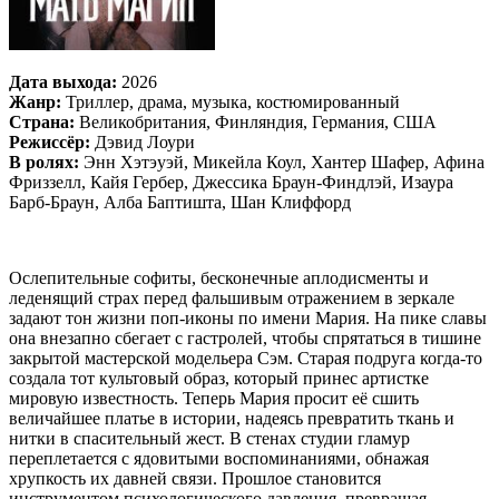
Дата выхода:
2026
Жанр:
Триллер, драма, музыка, костюмированный
Страна:
Великобритания, Финляндия, Германия, США
Режиссёр:
Дэвид Лоури
В ролях:
Энн Хэтэуэй, Микейла Коул, Хантер Шафер, Афина
Фриззелл, Кайя Гербер, Джессика Браун-Финдлэй, Изаура
Барб-Браун, Алба Баптишта, Шан Клиффорд
Ослепительные софиты, бесконечные аплодисменты и
леденящий страх перед фальшивым отражением в зеркале
задают тон жизни поп-иконы по имени Мария. На пике славы
она внезапно сбегает с гастролей, чтобы спрятаться в тишине
закрытой мастерской модельера Сэм. Старая подруга когда-то
создала тот культовый образ, который принес артистке
мировую известность. Теперь Мария просит её сшить
величайшее платье в истории, надеясь превратить ткань и
нитки в спасительный жест. В стенах студии гламур
переплетается с ядовитыми воспоминаниями, обнажая
хрупкость их давней связи. Прошлое становится
инструментом психологического давления, превращая