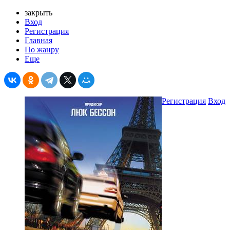
закрыть
Вход
Регистрация
Главная
По жанру
Еще
Регистрация
Вход