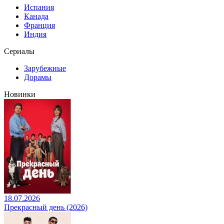
Испания
Канада
Франция
Индия
Сериалы
Зарубежные
Дорамы
Новинки
18.07.2026
Прекрасный день (2026)