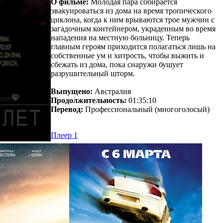
О фильме:
Молодая пара собирается
эвакуироваться из дома на время тропического
циклона, когда к ним врываются трое мужчин с
загадочным контейнером, украденным во время
нападения на местную больницу. Теперь
главным героям приходится полагаться лишь на
собственные ум и хитрость, чтобы выжить и
сбежать из дома, пока снаружи бушует
разрушительный шторм.
Выпущено:
Австралия
Продолжительность:
01:35:10
Перевод:
Профессиональный (многоголосый)
Плеер 1