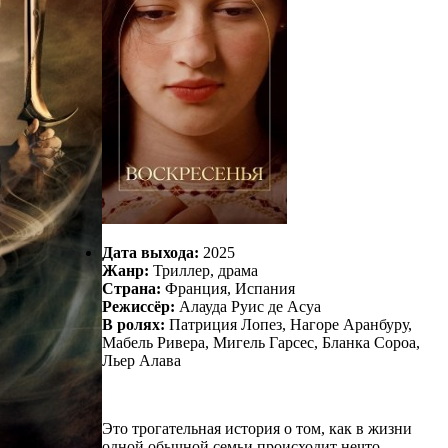
Дата выхода:
2025
Жанр:
Триллер, драма
Страна:
Франция, Испания
Режиссёр:
Алауда Руис де Асуа
В ролях:
Патриция Лопез, Нагоре Аранбуру,
Мабель Ривера, Мигель Гарсес, Бланка Сороа,
Льер Алава
Это трогательная история о том, как в жизни
одной обычной семьи происходит нечто