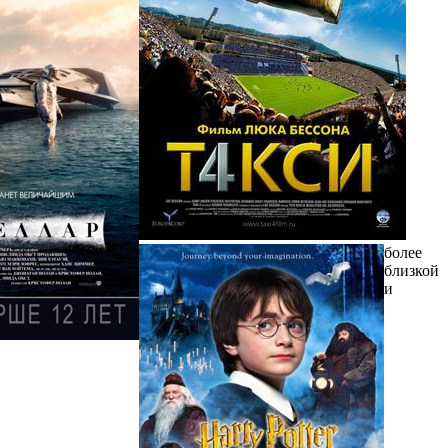
более
близкой
и