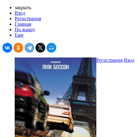
закрыть
Вход
Регистрация
Главная
По жанру
Еще
Регистрация
Вход