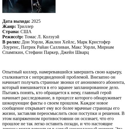
Дата выхода:
2025
Жанр:
Триллер
Страна:
США
Режиссёр:
Томас Л. Колэуэй
В ролях:
Дон Уорли, Жаклин Хейлс, Марк Кристофер
Лоуренс, Патрик Райан Салливан, Макс Уорли, Мириам
Спампкин, Стефани Паркер, Джейн Шварц
Опытный киллер, намеревавшийся завершить свою карьеру,
сталкивается с непредвиденной проблемой. Внезапно он
начинает получать странные звонки от анонимного абонента,
который вмешивается в его заранее запланированное дело.
Пытаясь понять, кто обращается к нему, главный герой
начинает расследование, в процессе которого обнаруживает
шокирующие факты о своем прошлом. Каждое новое
сообщение открывает ему все более мрачные страницы его
жизни, заставляя переосмыслить свои поступки и решения. В
этом напряженном противостоянии он осознает, что его
прошлое не так легко оставить позади, и что настоящие
демоны могут вернуться в самый неожиданный момент. Эта