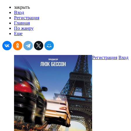
закрыть
Вход
Регистрация
Главная
По жанру
Еще
Регистрация
Вход