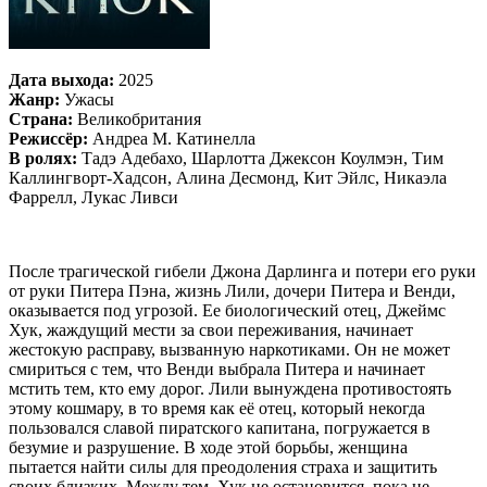
Дата выхода:
2025
Жанр:
Ужасы
Страна:
Великобритания
Режиссёр:
Андреа М. Катинелла
В ролях:
Тадэ Адебахо, Шарлотта Джексон Коулмэн, Тим
Каллингворт-Хадсон, Алина Десмонд, Кит Эйлс, Никаэла
Фаррелл, Лукас Ливси
После трагической гибели Джона Дарлинга и потери его руки
от руки Питера Пэна, жизнь Лили, дочери Питера и Венди,
оказывается под угрозой. Ее биологический отец, Джеймс
Хук, жаждущий мести за свои переживания, начинает
жестокую расправу, вызванную наркотиками. Он не может
смириться с тем, что Венди выбрала Питера и начинает
мстить тем, кто ему дорог. Лили вынуждена противостоять
этому кошмару, в то время как её отец, который некогда
пользовался славой пиратского капитана, погружается в
безумие и разрушение. В ходе этой борьбы, женщина
пытается найти силы для преодоления страха и защитить
своих близких. Между тем, Хук не остановится, пока не