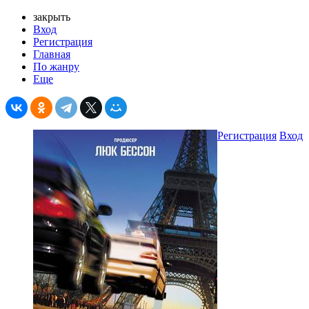
закрыть
Вход
Регистрация
Главная
По жанру
Еще
Регистрация
Вход