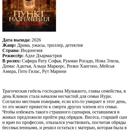
Дата выхода:
2026
Жанр:
Драма, ужасы, триллер, детектив
Страна:
Индонезия
Режиссёр:
Адхе Дхармастрия
В ролях:
Сафира Рату Софья, Рукман Росади, Нова Элиза,
Димас Адитья, Альци Маркерс, Ризки Хангоно, Мейсья
Амира, Гито Гилас, Рут Марини
Трагическая гибель господина Мульванто, главы семейства, в
день Кливон стала началом несчастий для семьи Нури.
Согласно местным поверьям, если кто-то умирает в этот день,
то это может привести к смерти других членов его семьи.
Чтобы избежать такого страшного сценария, оставшимся в
живых предложили пройти ряд обрядов. Висеса, старший сын
и врач по профессии, отказался участвовать, посчитав обряды
бессмысленными, и решил остаться с матерью, которая была в