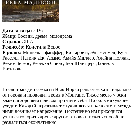
Дата выхода:
2026
Жанр:
Боевик, драма, мелодрама
Страна:
США
Режиссёр:
Кристина Ворос
В ролях:
Мишель Пфайффер, Бо Гарретт, Эль Чепмен, Курт
Расселл, Патрик Дж. Адамс, Амайя Миллер, Алайна Поллак,
Кевин Зегерс, Ребекка Спенс, Бен Шнетцер, Даниэль
Васинова
После трагедии семья из Нью-Йорка решает уехать подальше
от города и проводит время в Монтане. Тихое место у реки
кажется хорошим шансом прийти в себя. Но боль никуда не
уходит. Каждый переживает случившееся по-своему, и между
ними возникает напряжение. Постепенно им приходится
учиться говорить друг с другом заново и искать способ не
развалиться окончательно.