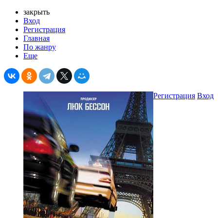
закрыть
Вход
Регистрация
Главная
По жанру
Еще
Регистрация
Вход