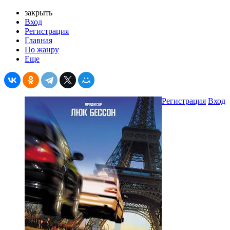
закрыть
Вход
Регистрация
Главная
По жанру
Еще
Регистрация
Вход