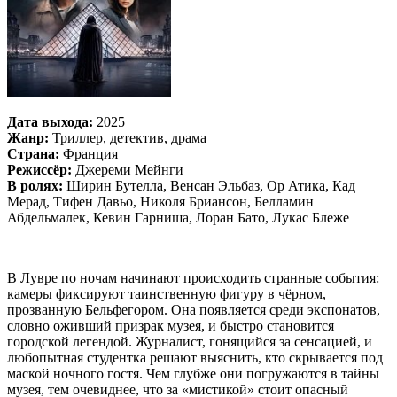
Дата выхода:
2025
Жанр:
Триллер, детектив, драма
Страна:
Франция
Режиссёр:
Джереми Мейнги
В ролях:
Ширин Бутелла, Венсан Эльбаз, Ор Атика, Кад
Мерад, Тифен Давьо, Николя Бриансон, Белламин
Абдельмалек, Кевин Гарниша, Лоран Бато, Лукас Блеже
В Лувре по ночам начинают происходить странные события:
камеры фиксируют таинственную фигуру в чёрном,
прозванную Бельфегором. Она появляется среди экспонатов,
словно оживший призрак музея, и быстро становится
городской легендой. Журналист, гонящийся за сенсацией, и
любопытная студентка решают выяснить, кто скрывается под
маской ночного гостя. Чем глубже они погружаются в тайны
музея, тем очевиднее, что за «мистикой» стоит опасный