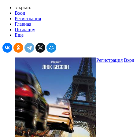
закрыть
Вход
Регистрация
Главная
По жанру
Еще
Регистрация
Вход