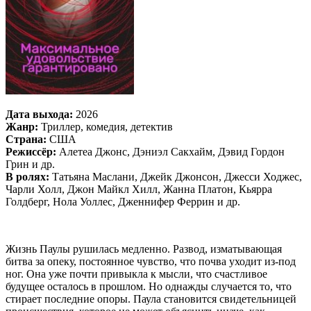
Дата выхода:
2026
Жанр:
Триллер, комедия, детектив
Страна:
США
Режиссёр:
Алетеа Джонс, Дэниэл Сакхайм, Дэвид Гордон
Грин и др.
В ролях:
Татьяна Маслани, Джейк Джонсон, Джесси Ходжес,
Чарли Холл, Джон Майкл Хилл, Жанна Платон, Кьярра
Голдберг, Нола Уоллес, Дженнифер Феррин и др.
Жизнь Паулы рушилась медленно. Развод, изматывающая
битва за опеку, постоянное чувство, что почва уходит из-под
ног. Она уже почти привыкла к мысли, что счастливое
будущее осталось в прошлом. Но однажды случается то, что
стирает последние опоры. Паула становится свидетельницей