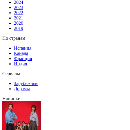
2024
2023
2022
2021
2020
2019
По странам
Испания
Канада
Франция
Индия
Сериалы
Зарубежные
Дорамы
Новинки