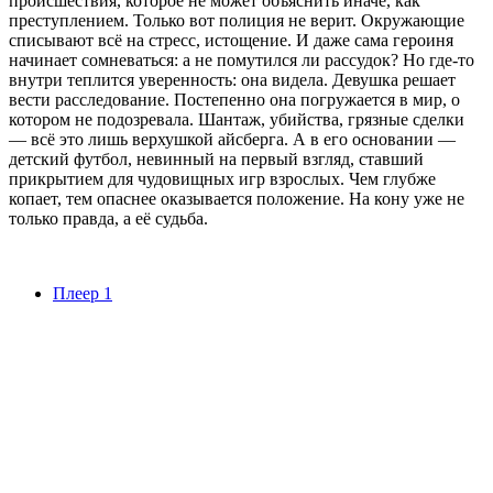
происшествия, которое не может объяснить иначе, как
преступлением. Только вот полиция не верит. Окружающие
списывают всё на стресс, истощение. И даже сама героиня
начинает сомневаться: а не помутился ли рассудок? Но где-то
внутри теплится уверенность: она видела. Девушка решает
вести расследование. Постепенно она погружается в мир, о
котором не подозревала. Шантаж, убийства, грязные сделки
— всё это лишь верхушкой айсберга. А в его основании —
детский футбол, невинный на первый взгляд, ставший
прикрытием для чудовищных игр взрослых. Чем глубже
копает, тем опаснее оказывается положение. На кону уже не
только правда, а её судьба.
Плеер 1