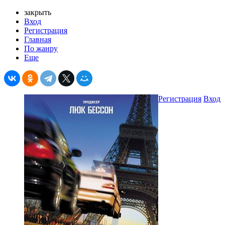
закрыть
Вход
Регистрация
Главная
По жанру
Еще
Регистрация
Вход