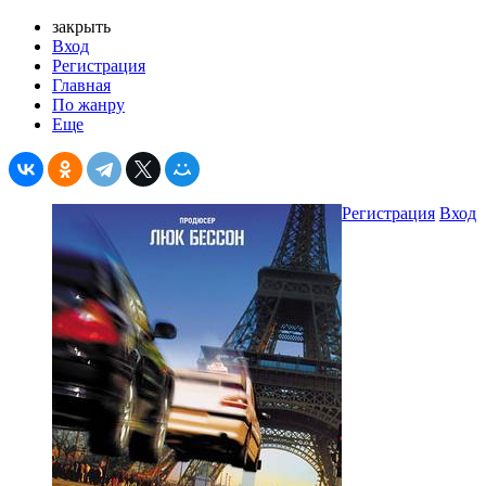
закрыть
Вход
Регистрация
Главная
По жанру
Еще
Регистрация
Вход