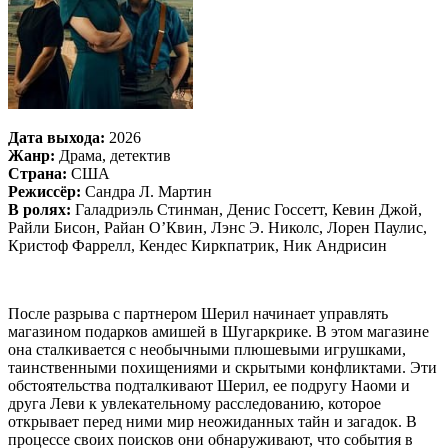
Дата выхода:
2026
Жанр:
Драма, детектив
Страна:
США
Режиссёр:
Сандра Л. Мартин
В ролях:
Галадриэль Стинман, Денис Госсетт, Кевин Джой,
Райли Бисон, Райан О’Квин, Лэнс Э. Николс, Лорен Паулис,
Кристоф Фаррелл, Кендес Киркпатрик, Ник Андрисин
После разрыва с партнером Шерил начинает управлять
магазином подарков амишей в Шугаркрике. В этом магазине
она сталкивается с необычными плюшевыми игрушками,
таинственными похищениями и скрытыми конфликтами. Эти
обстоятельства подталкивают Шерил, ее подругу Наоми и
друга Леви к увлекательному расследованию, которое
открывает перед ними мир неожиданных тайн и загадок. В
процессе своих поисков они обнаруживают, что события в