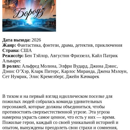
Дата выхода:
2026
Жанр:
Фантастика, фэнтези, драма, детектив, приключения
Страна:
США
Режиссёр:
Бен Тэйлор, Августин Фриззелл, Кайл Патрик
Альварес
В ролях:
Альфред Молина, Элфри Вудард, Джина Дэвис,
Дэнис О’Хэр, Кларк Питерс, Карлос Миранда, Джена Мэлоун,
Сет Нумрик, Элис Кремелберг, Джейн Качмарек
В тихом и на первый взгляд идиллическом поселке для
пожилых людей собралась команда удивительных
персонажей, которые должны объединиться, чтобы
противостоять сверхъестественной угрозе. Эта угроза
намерена украсть самое ценное, что есть у них — время.
Пожилые герои, каждый со своей уникальной историей и
опытом, вынуждены преодолеть свои страхи и сомнения,