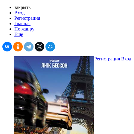
закрыть
Вход
Регистрация
Главная
По жанру
Еще
Регистрация
Вход