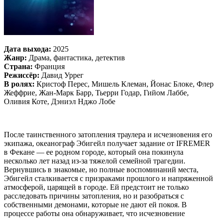
Дата выхода:
2025
Жанр:
Драма, фантастика, детектив
Страна:
Франция
Режиссёр:
Давид Уррег
В ролях:
Кристоф Перес, Мишель Клеман, Йонас Блоке, Флер
Жеффрие, Жан-Марк Барр, Тьерри Годар, Гийом Лаббе,
Оливия Коте, Дэниэл Нджо Лобе
После таинственного затопления траулера и исчезновения его
экипажа, океанограф Эбигейл получает задание от IFREMER
в Фекане — ее родном городе, который она покинула
несколько лет назад из-за тяжелой семейной трагедии.
Вернувшись в знакомые, но полные воспоминаний места,
Эбигейл сталкивается с призраками прошлого и напряженной
атмосферой, царящей в городе. Ей предстоит не только
расследовать причины затопления, но и разобраться с
собственными демонами, которые не дают ей покоя. В
процессе работы она обнаруживает, что исчезновение