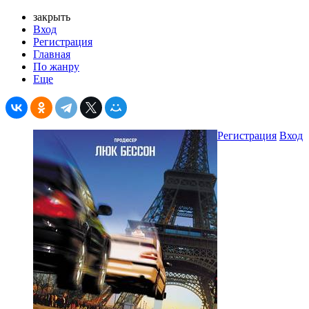
закрыть
Вход
Регистрация
Главная
По жанру
Еще
Регистрация
Вход