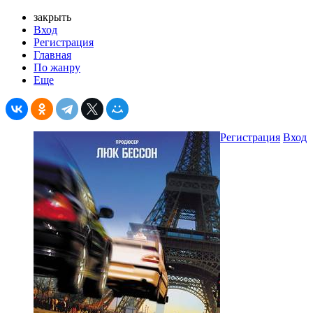
закрыть
Вход
Регистрация
Главная
По жанру
Еще
Регистрация
Вход