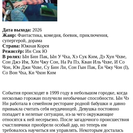
Дата выхода:
2026
Жанр:
Фантастика, комедия, боевик, приключения,
супергерой, дорама
Страна:
Южная Корея
Режиссёр:
Ин Сик Ю
В ролях:
Ын Бин Пак, Ын У Чха, Хэ Сук Ким, Дэ Хун Чхве,
Сон Джэ Им, Хён Чжу Сон, На Ра Пэ, Кван Иль Чхве, И Со
Чон, Юн Джи Чхве, Су Бин Ли, Сон Гын Пак, Ён Чжу Чон (I),
Со Вон Чха, Ки Чхон Ким
События происходят в 1999 году в небольшом городке, когда
несколько горожан получили необычные способности. Ын Чэ
Ни работала в семейном ресторане родной бабушки и давно
привыкла считать себя неудачницей. Девушка постоянно
попадает в нелепые ситуации, из-за чего окружающие
относятся к ней несерьезно. После загадочного происшествия
счастливчики приобрели особый дар, но теперь им
требовалось научиться им управлять. Некоторым досталась