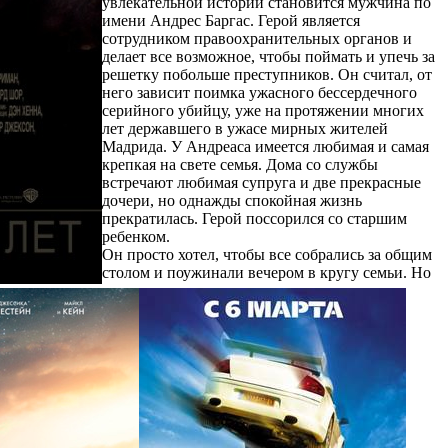
увлекательной истории становится мужчина по
имени Андрес Баргас. Герой является
сотрудником правоохранительных органов и
делает все возможное, чтобы поймать и упечь за
решетку побольше преступников. Он считал, от
него зависит поимка ужасного бессердечного
серийного убийцу, уже на протяжении многих
лет державшего в ужасе мирных жителей
Мадрида. У Андреаса имеется любимая и самая
крепкая на свете семья. Дома со службы
встречают любимая супруга и две прекрасные
дочери, но однажды спокойная жизнь
прекратилась. Герой поссорился со старшим
ребенком.
Он просто хотел, чтобы все собрались за общим
столом и поужинали вечером в кругу семьи. Но