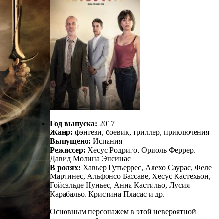
Год выпуска:
2017
Жанр:
фэнтези, боевик, триллер, приключения
Выпущено:
Испания
Режиссер:
Хесус Родриго, Ориоль Феррер,
Давид Молина Энсинас
В ролях:
Хавьер Гутьеррес, Алехо Саурас, Феле
Мартинес, Альфонсо Бассаве, Хесус Кастехьон,
Гойсальде Нуньес, Анна Кастильо, Лусия
Карабальо, Кристина Пласас и др.
Основным персонажем в этой невероятной