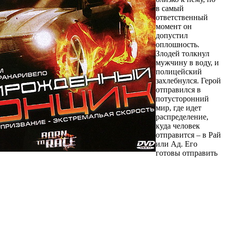
в самый
ответственный
момент он
допустил
оплошность.
Злодей толкнул
мужчину в воду, и
полицейский
захлебнулся. Герой
отправился в
потусторонний
мир, где идет
распределение,
куда человек
отправится – в Рай
или Ад. Его
готовы отправить