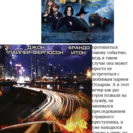
противиться
такому событию,
ведь в таком
случае она может
просто не
встретиться с
любимым парнем
Оскаром. А в этот
вечер как раз
героя позвали на
службу, он
занимался
преследованием
страшного
преступника, и
уже находился
близко к нему, но