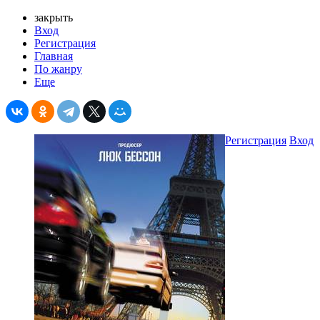
закрыть
Вход
Регистрация
Главная
По жанру
Еще
Регистрация
Вход