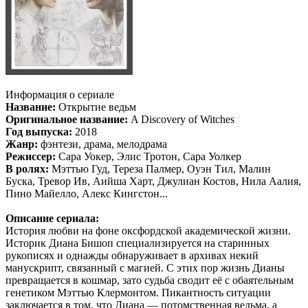
Информация о сериале
Название:
Открытие ведьм
Оригинальное название:
A Discovery of Witches
Год выпуска:
2018
Жанр:
фэнтези, драма, мелодрама
Режиссер:
Сара Уокер, Элис Тротон, Сара Уолкер
В ролях:
Мэттью Гуд, Тереза Палмер, Оуэн Тил, Малин
Буска, Тревор Ив, Аийша Харт, Джулиан Костов, Нила Аалия,
Пино Майелло, Алекс Кингстон...
Описание сериала:
История любви на фоне оксфордской академической жизни.
Историк Диана Бишоп специализируется на старинных
рукописях и однажды обнаруживает в архивах некий
манускрипт, связанный с магией. С этих пор жизнь Дианы
превращается в кошмар, зато судьба сводит её с обаятельным
генетиком Мэттью Клермонтом. Пикантность ситуации
заключается в том, что Диана — потомственная ведьма, а