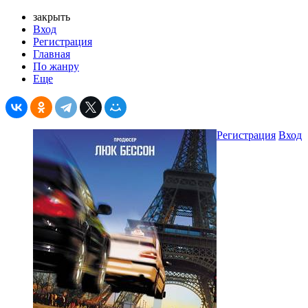
закрыть
Вход
Регистрация
Главная
По жанру
Еще
Регистрация
Вход