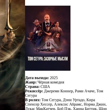
Дата выхода:
2025
Жанр:
Чёрная комедия
Страна:
США
Режиссёр:
Джереми Коннер, Рами Ачаче, Том
Сегура
В ролях:
Том Сегура, Дэни Уртадо, Кира
Спенсер Хессер, Алексис Абрамс, Норма Джин,
Лукас МакКатчен, Боб Пэк, Ханна Биттик, Шон