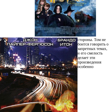
стороны. Том не
боится говорить о
запретных темах,
и его смелость
делает эти
произведения
особенно