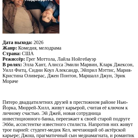
Дата выхода:
2026
Жанр:
Комедия, мелодрама
Страна:
США
Режиссёр:
Грег Моттола, Лайла Нойгебауэр
В ролях:
Элла Хант, Алисса Эмили Марвин, Кларк Джексон,
Уилл Фитц, Сидни Коул Александр, Эйприл Мэттис, Мария-
Кристина Оливерас, Джен Понтон, Маршалл Джун, Эрик
Мораче
Пятеро двадцатилетних друзей в престижном районе Нью-
Йорка, Мюррей-Хилл, живут карьерой, считая её ключом к
личному счастью. Эй Джей, новая сотрудница
инвестиционного банка, переезжает к своей старой подруге
Эбби, ассистентке известного стилиста. Напротив них живут
трое парней: студент-медик Кел, мечтающий об актёрской
карьере; Джош, прагматичный сын медиамагната, и романтик