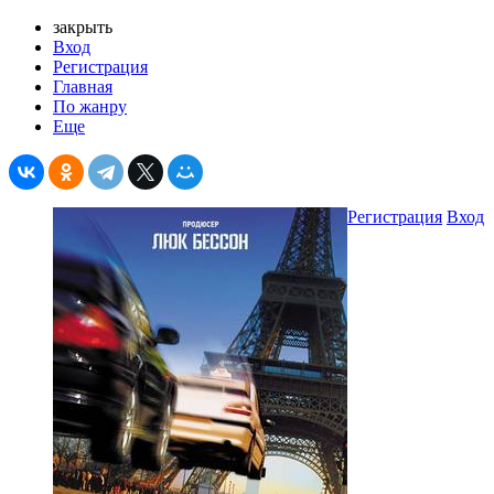
закрыть
Вход
Регистрация
Главная
По жанру
Еще
Регистрация
Вход