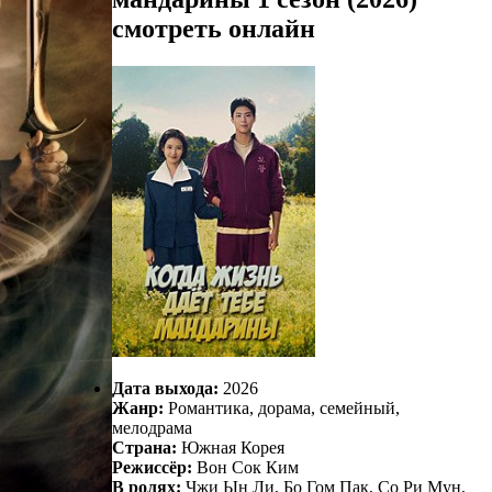
смотреть онлайн
Дата выхода:
2026
Жанр:
Романтика, дорама, семейный,
мелодрама
Страна:
Южная Корея
Режиссёр:
Вон Сок Ким
В ролях:
Чжи Ын Ли, Бо Гом Пак, Со Ри Мун,