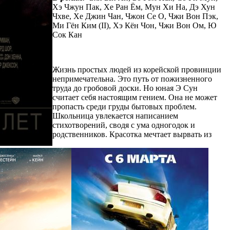
Хэ Чжун Пак, Хе Ран Ём, Мун Хи На, Дэ Хун
Чхве, Хе Джин Чан, Чжон Се О, Чжи Вон Пэк,
Ми Гён Ким (II), Хэ Кён Чон, Чжи Вон Ом, Ю
Сок Кан
Жизнь простых людей из корейской провинции
непримечательна. Это путь от пожизненного
труда до гробовой доски. Но юная Э Сун
считает себя настоящим гением. Она не может
пропасть среди груды бытовых проблем.
Школьница увлекается написанием
стихотворений, сводя с ума одногодок и
родственников. Красотка мечтает вырвать из