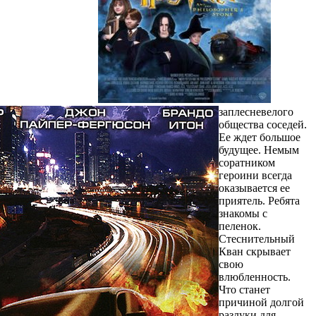
заплесневелого
общества соседей.
Ее ждет большое
будущее. Немым
соратником
героини всегда
оказывается ее
приятель. Ребята
знакомы с
пеленок.
Стеснительный
Кван скрывает
свою
влюбленность.
Что станет
причиной долгой
разлуки для