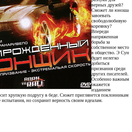
верных друзей?
Сможет ли юноша
завоевать
свободолюбивую
кореянку?
Впереди
напряженная
борьба за
собственное место
в общество. Э Сун
будет нелегко
добиться
признания среди
других писателей.
Особенно важным
окажется
изданием
росит хрупкую подругу в беде. Сюжет приглянется поклонникам
 испытания, но сохранит верность своим идеалам.