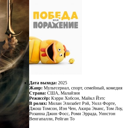
Дата выхода:
2025
Жанр:
Мультсериал, спорт, семейный, комедия
Страна:
США, Малайзия
Режиссёр:
Кэрри Хобсон, Майкл Йэтс
В ролях:
Милан Элизабет Рэй, Уилл Форте,
Джош Томсон, Иэн Чен, Акира Эванс, Том Лоу,
Розанна Джин Фосс, Роми Эррада, Уинстон
Венгапалли, Рейган То