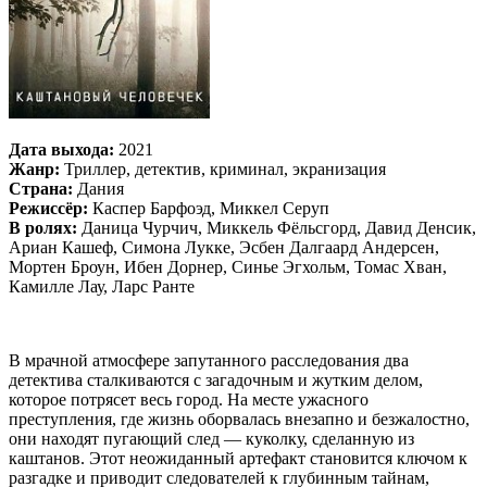
Дата выхода:
2021
Жанр:
Триллер, детектив, криминал, экранизация
Страна:
Дания
Режиссёр:
Каспер Барфоэд, Миккел Серуп
В ролях:
Даница Чурчич, Миккель Фёльсгорд, Давид Денсик,
Ариан Кашеф, Симона Лукке, Эсбен Далгаард Андерсен,
Мортен Броун, Ибен Дорнер, Синье Эгхольм, Томас Хван,
Камилле Лау, Ларс Ранте
В мрачной атмосфере запутанного расследования два
детектива сталкиваются с загадочным и жутким делом,
которое потрясет весь город. На месте ужасного
преступления, где жизнь оборвалась внезапно и безжалостно,
они находят пугающий след — куколку, сделанную из
каштанов. Этот неожиданный артефакт становится ключом к
разгадке и приводит следователей к глубинным тайнам,