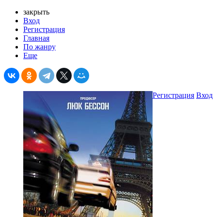
закрыть
Вход
Регистрация
Главная
По жанру
Еще
Регистрация
Вход