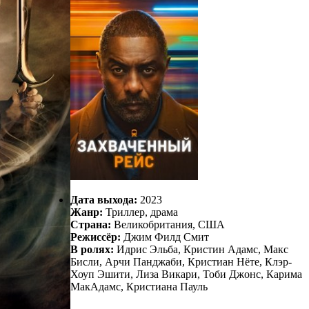
Дата выхода:
2023
Жанр:
Триллер, драма
Страна:
Великобритания, США
Режиссёр:
Джим Филд Смит
В ролях:
Идрис Эльба, Кристин Адамс, Макс
Бисли, Арчи Панджаби, Кристиан Нёте, Клэр-
Хоуп Эшити, Лиза Викари, Тоби Джонс, Карима
МакАдамс, Кристиана Пауль