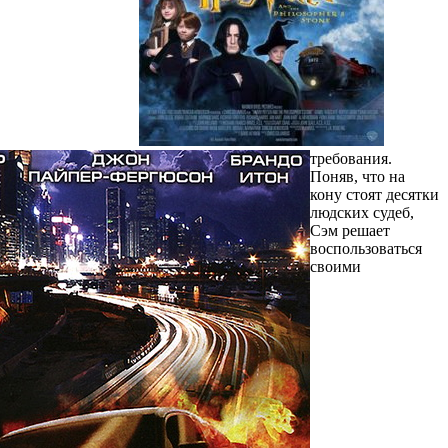
требования.
Поняв, что на
кону стоят десятки
людских судеб,
Сэм решает
воспользоваться
своими