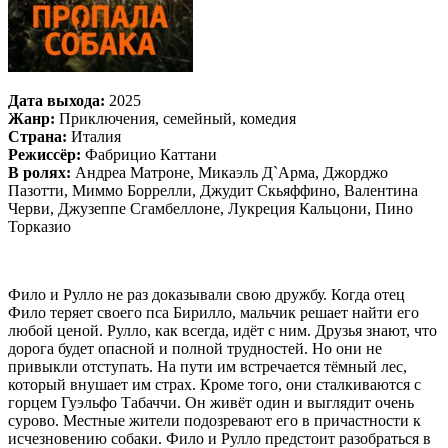
Дата выхода:
2025
Жанр:
Приключения, семейный, комедия
Страна:
Италия
Режиссёр:
Фабрицио Каттани
В ролях:
Андреа Матроне, Микаэль Д`Арма, Джорджо
Пазотти, Миммо Боррелли, Джудит Скьяффино, Валентина
Черви, Джузеппе Сгамбеллоне, Лукреция Кальцони, Пино
Торказио
Фило и Рулло не раз доказывали свою дружбу. Когда отец
Фило теряет своего пса Бирилло, мальчик решает найти его
любой ценой. Рулло, как всегда, идёт с ним. Друзья знают, что
дорога будет опасной и полной трудностей. Но они не
привыкли отступать. На пути им встречается тёмный лес,
который внушает им страх. Кроме того, они сталкиваются с
горцем Гуэльфо Табаччи. Он живёт один и выглядит очень
сурово. Местные жители подозревают его в причастности к
исчезновению собаки. Фило и Рулло предстоит разобраться в