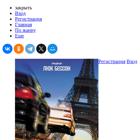
закрыть
Вход
Регистрация
Главная
По жанру
Еще
Регистрация
Вход